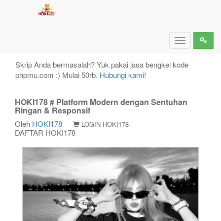
HOKI178 # Platform Modern dengan Sentuhan
Ringan & Responsif
Toggle
navigation
Skrip Anda bermasalah? Yuk pakai jasa bengkel kode
phpmu.com :) Mulai 50rb.
Hubungi kami!
HOKI178 # Platform Modern dengan Sentuhan
Ringan & Responsif
Oleh
HOKI178
LOGIN HOKI178
DAFTAR HOKI178