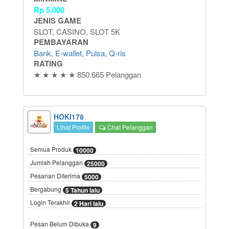
Rp
5,000
JENIS GAME
SLOT, CASINO, SLOT 5K
PEMBAYARAN
Bank, E-wallet, Pulsa, Q-ris
RATING
★ ★ ★ ★ ★ 850.665 Pelanggan
HOKI178
Lihat Profile
Chat Pelanggan
Semua Produk
10000
Jumlah Pelanggan
25000
Pesanan Diterima
5000
Bergabung
5 Tahun lalu
Login Terakhir
2 Hari lalu
Pesan Belum Dibuka
9