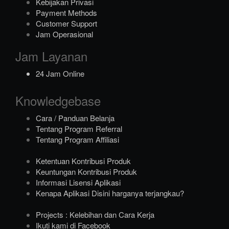
Kebijakan Privasi
Payment Methods
Customer Support
Jam Operasional
Jam Layanan
24 Jam Online
Knowledgebase
Cara / Panduan Belanja
Tentang Program Referral
Tentang Program Affiliasi
Ketentuan Kontribusi Produk
Keuntungan Kontribusi Produk
Informasi Lisensi Aplikasi
Kenapa Aplikasi Disini harganya terjangkau?
Projects : Kelebihan dan Cara Kerja
Ikuti kami di Facebook