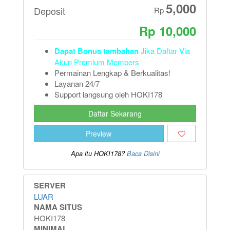
5,000
Deposit
Rp
Rp 10,000
Dapat Bonus tambahan
Jika Daftar Via
Akun Premium Members
Permainan Lengkap & Berkualitas!
Layanan 24/7
Support langsung oleh HOKI178
Daftar Sekarang
Preview
Apa itu HOKI178?
Baca Disini
SERVER
LUAR
NAMA SITUS
HOKI178
MINIMAL