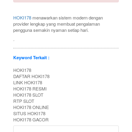
HOKI178
menawarkan sistem modern dengan
provider lengkap yang membuat pengalaman
pengguna semakin nyaman setiap hari.
.
Keyword Terkait :
HOKI178
DAFTAR HOKI178
LINK HOKI178
HOKI178 RESMI
HOKI178 SLOT
RTP SLOT
HOKI178 ONLINE
SITUS HOKI178
HOKI178 GACOR